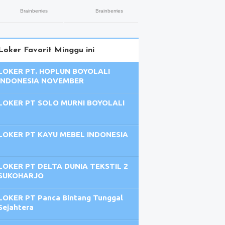
Loker Favorit Minggu ini
LOKER PT. HOPLUN BOYOLALI
INDONESIA NOVEMBER
LOKER PT SOLO MURNI BOYOLALI
LOKER PT KAYU MEBEL INDONESIA
LOKER PT DELTA DUNIA TEKSTIL 2
SUKOHARJO
LOKER PT Panca Bintang Tunggal
Sejahtera