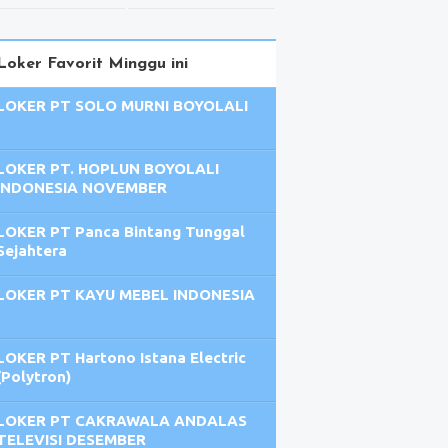
Loker Favorit Minggu ini
LOKER PT SOLO MURNI BOYOLALI
LOKER PT. HOPLUN BOYOLALI
INDONESIA NOVEMBER
LOKER PT Panca Bintang Tunggal
Sejahtera
LOKER PT KAYU MEBEL INDONESIA
LOKER PT Hartono Istana Electric
(Polytron)
LOKER PT CAKRAWALA ANDALAS
TELEVISI DESEMBER