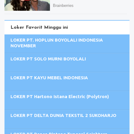
Loker Favorit Minggu ini
LOKER PT. HOPLUN BOYOLALI INDONESIA
NOVEMBER
LOKER PT SOLO MURNI BOYOLALI
LOKER PT KAYU MEBEL INDONESIA
LOKER PT Hartono Istana Electric (Polytron)
LOKER PT DELTA DUNIA TEKSTIL 2 SUKOHARJO