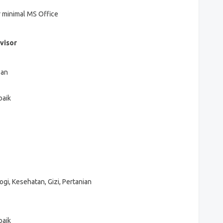
minimal MS Office
rvisor
san
baik
ogi, Kesehatan, Gizi, Pertanian
baik