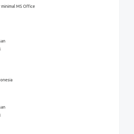
minimal MS Office
usan
k
donesia
usan
k