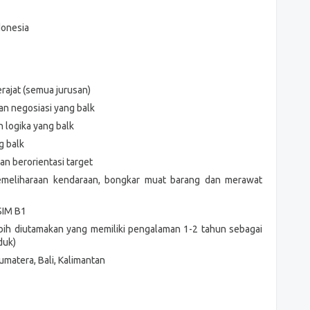
donesia
rajat (semua jurusan)
n negosiasi yang balk
 logika yang balk
g balk
n berorientasi target
pemeliharaan kendaraan, bongkar muat barang dan merawat
 SIM B1
ebih diutamakan yang memiliki pengalaman 1-2 tahun sebagai
oduk)
umatera, Bali, Kalimantan