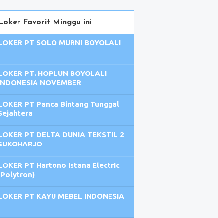
Loker Favorit Minggu ini
LOKER PT SOLO MURNI BOYOLALI
LOKER PT. HOPLUN BOYOLALI
INDONESIA NOVEMBER
LOKER PT Panca Bintang Tunggal
Sejahtera
LOKER PT DELTA DUNIA TEKSTIL 2
SUKOHARJO
LOKER PT Hartono Istana Electric
(Polytron)
LOKER PT KAYU MEBEL INDONESIA