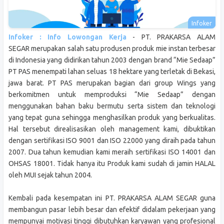
Infoker : Info Lowongan Kerja
- PT. PRAKARSA ALAM
SEGAR merupakan salah satu produsen produk mie instan terbesar
di Indonesia yang didirikan tahun 2003 dengan brand “Mie Sedaap”
PT PAS menempati lahan seluas 18 hektare yang terletak di Bekasi,
jawa barat. PT PAS merupakan bagian dari group Wings yang
berkomitmen untuk memproduksi “Mie Sedaap” dengan
menggunakan bahan baku bermutu serta sistem dan teknologi
yang tepat guna sehingga menghasilkan produk yang berkualitas.
Hal tersebut direalisasikan oleh management kami, dibuktikan
dengan sertifikasi ISO 9001 dan ISO 22000 yang diraih pada tahun
2007. Dua tahun kemudian kami meraih sertifikasi ISO 14001 dan
OHSAS 18001. Tidak hanya itu Produk kami sudah di jamin HALAL
oleh MUI sejak tahun 2004.
Kembali pada kesempatan ini PT. PRAKARSA ALAM SEGAR guna
membangun pasar lebih besar dan efektif didalam pekerjaan yang
mempunyai motivasi tinggi dibutuhkan karyawan yang profesional