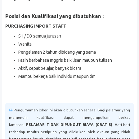
Posisi dan Kualifikasi yang dibutuhkan :
PURCHASING IMPORT STAFF
S1 / D3 semua jurusan
Wanita
Pengalaman 2 tahun dibidang yang sama
Fasih berbahasa Inggris baik lisan maupun tulisan
Aktif, cepat belajar, banyak bicara
Mampu bekerja baik individu maupun tim
Pengumuman loker ini akan dibutuhkan segera. Bagi pelamar yang
memenuhi kualifikasi, dapat mengumpulkan berkas
lamaran.
PELAMAR TIDAK DIPUNGUT BIAYA (GRATIS)
. Hati-hati
terhadap modus penipuan yang dilakukan oleh oknum yang tidak
bertanggung jawab, demikian menjadi perhatian bagi pelamar agar